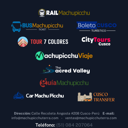
Dirección:
Calle Recoleta Angosta #208 Cusco-Perú
E-mail:
info@machupicchuterra.com
-
ventas@machupicchuterra.com
Teléfono:
(51) 084 207064