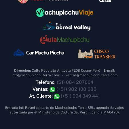
Dirección:
Calle Recoleta Angosta #208 Cusco-Perú
E-mail:
info@machupicchuterra.com
-
ventas@machupicchuterra.com
Teléfono:
(51) 084 207064
Ventas:
(+51) 982 108 083
At. Cliente:
(+51) 994 349 441
Entrada Inti Raymi es parte de Machupicchu Terra SRL, agencia de viajes
autorizada por el Ministerio de Cultura del Perú (licencia MA0473).