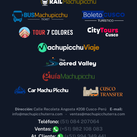
Dirección:
Calle Recoleta Angosta #208 Cusco-Perú
E-mail:
info@machupicchuterra.com
-
ventas@machupicchuterra.com
Teléfono:
(51) 084 207064
Ventas:
(+51) 982 108 083
At. Cliente:
(+51) 994 349 441