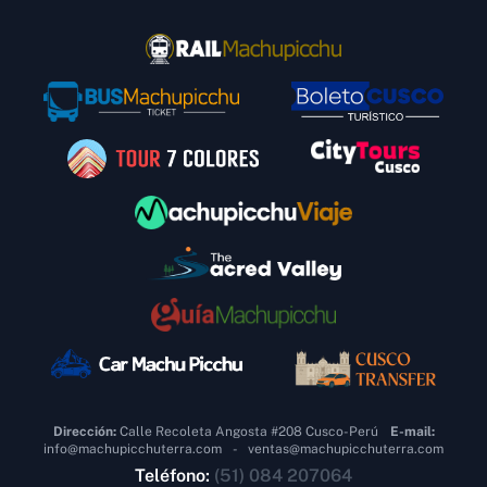
Dirección:
Calle Recoleta Angosta #208 Cusco-Perú
E-mail:
info@machupicchuterra.com
-
ventas@machupicchuterra.com
Teléfono:
(51) 084 207064